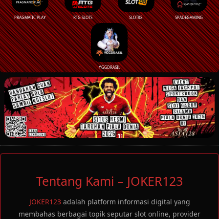
PRAGMATIC PLAY
RTG SLOTS
SLOT88
SPADEGAMING
YGGDRASIL
Tentang Kami – JOKER123
JOKER123
adalah platform informasi digital yang
membahas berbagai topik seputar slot online, provider