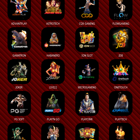
ADVANTPLAY
ASTROTECH
CQ9 GAMING
FLOWGAMING
GAMATRON
HABANERO
ION SLOT
JDB
JOKER
LIVE22
MICROGAMING
ONETOUCH
PG SOFT
PLAY’N GO
PLAYSTAR
PLAYTECH