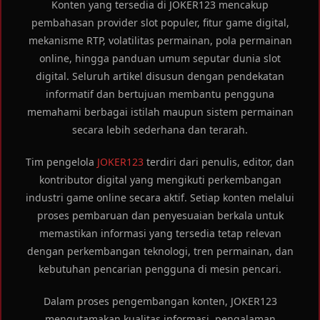
Konten yang tersedia di JOKER123 mencakup
pembahasan provider slot populer, fitur game digital,
mekanisme RTP, volatilitas permainan, pola permainan
online, hingga panduan umum seputar dunia slot
digital. Seluruh artikel disusun dengan pendekatan
informatif dan bertujuan membantu pengguna
memahami berbagai istilah maupun sistem permainan
secara lebih sederhana dan terarah.
Tim pengelola
JOKER123
terdiri dari penulis, editor, dan
kontributor digital yang mengikuti perkembangan
industri game online secara aktif. Setiap konten melalui
proses pembaruan dan penyesuaian berkala untuk
memastikan informasi yang tersedia tetap relevan
dengan perkembangan teknologi, tren permainan, dan
kebutuhan pencarian pengguna di mesin pencari.
Dalam proses pengembangan konten, JOKER123
mengutamakan kualitas informasi, pengalaman