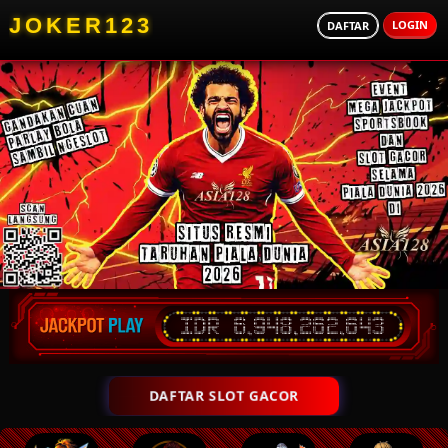
JOKER123
LOGIN
DAFTAR
DAFTAR SLOT GACOR