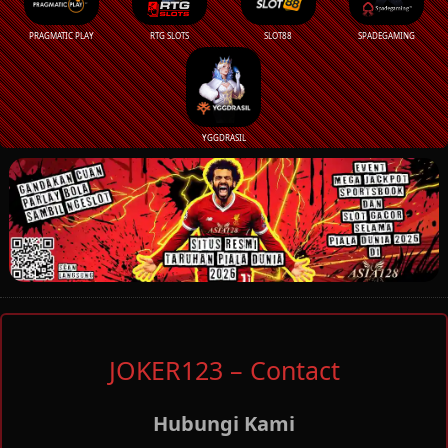
PRAGMATIC PLAY
RTG SLOTS
SLOT88
SPADEGAMING
YGGDRASIL
JOKER123 – Contact
Hubungi Kami