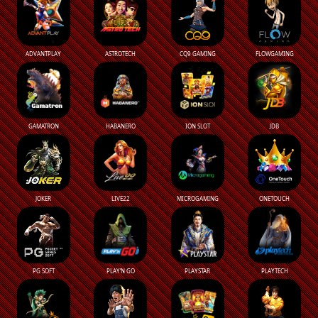
ADVANTPLAY
ASTROTECH
CQ9 GAMING
FLOWGAMING
GAMATRON
HABANERO
ION SLOT
JDB
JOKER
LIVE22
MICROGAMING
ONETOUCH
PG SOFT
PLAY’N GO
PLAYSTAR
PLAYTECH